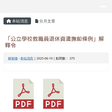
花蓮縣秀林鄉景美國民小學
導覽列
跳至主內容區
頁尾區域
主內容區域
本站消息
分月文章
⏸
「公立學校教職員退休資遣撫卹條例」解
釋令
林智偉
-
本站消息
| 2025-06-19 | 點閱數： 375