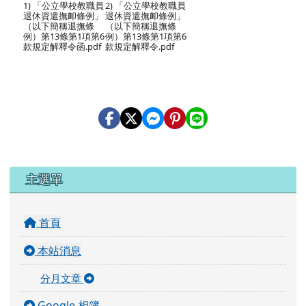
1) 「公立學校教職員
2) 「公立學校教職員
退休資遣撫卹條例」
退休資遣撫卹條例」
（以下簡稱退撫條
（以下簡稱退撫條
例）第13條第1項第6
例）第13條第1項第6
款規定解釋令函.pdf
款規定解釋令.pdf
左邊區域內容
主選單
首頁
本站消息
分月文章
Google 相簿