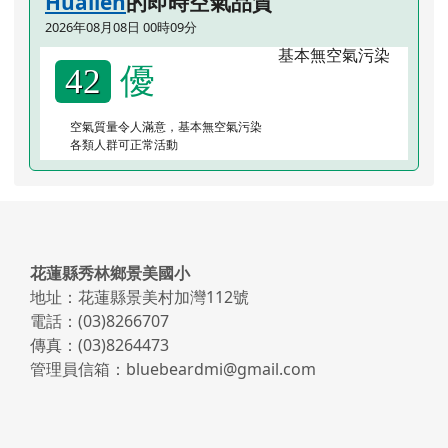
Hualien
的即時空氣品質
2026年08月08日 00時09分
優
42
空氣質量令人滿意，基本無空氣污染
各類人群可正常活動
頁尾區域內容
花蓮縣秀林鄉景美國小
地址：花蓮縣景美村加灣112號
電話：(03)8266707
傳真：(03)8264473
管理員信箱：bluebeardmi@gmail.com